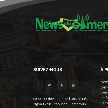
SUIVEZ-NOUS
À 
News
came
dive
d’in
Localisation :
Rue de l'Université,
Came
Ngoa Ekelle, Yaoundé, Cameroun