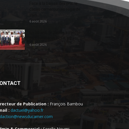
Face à la baisse des prix, le
cacao camerounais regarde
vers...
6 août 2026
En 20 ans, le Japon a injecté
363,3 milliards FCFA au...
6 août 2026
ONTACT
irecteur de Publication :
François Bambou
ail :
dactuel@yahoo.fr
edaction@newsducamer.com
dmin & Commercial :
Sorelle Noumi