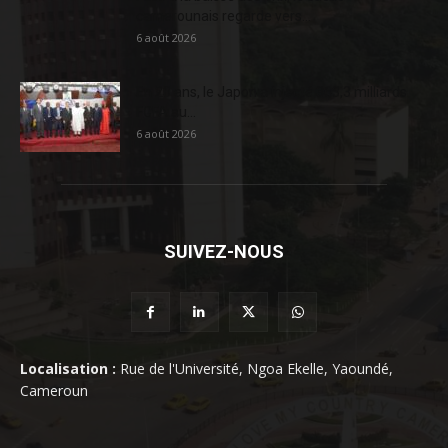
camerounais regarde vers...
6 août 2026
En 20 ans, le Japon a injecté 363,3 milliards
FCFA au...
6 août 2026
SUIVEZ-NOUS
Localisation :
Rue de l'Université, Ngoa Ekelle, Yaoundé,
Cameroun