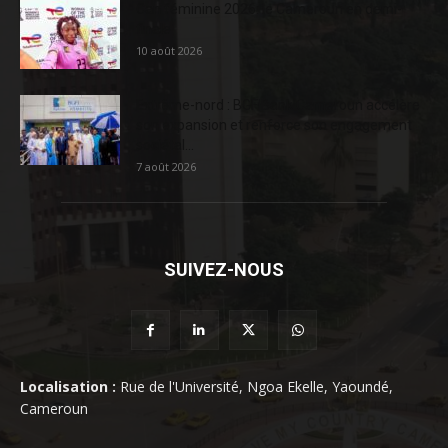
Can féminine 2026: le Cameroun en demi-
finale
10 août 2026
Extrême-nord : BGFIBank Cameroun accélère
son expansion et renforce son engagement
sociétal...
7 août 2026
SUIVEZ-NOUS
Localisation :
Rue de l'Université, Ngoa Ekelle, Yaoundé,
Cameroun