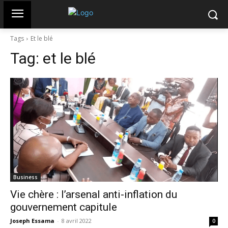
Tags
Et le blé
Tag:
et le blé
Business
Vie chère : l’arsenal anti-inflation du
gouvernement capitule
Joseph Essama
-
8 avril 2022
0