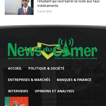
l’étudiant qui veut barrer la route aux faux
médicaments
5 août 2026
ACCUEIL
POLITIQUE & SOCIÉTÉ
ENTREPRISES & MARCHÉS
BANQUES & FINANCE
INTERVIEWS
OPINIONS ET ANALYSES
Enseignement supérieur : Le Premier ministre
crée une Commission nationale de la...