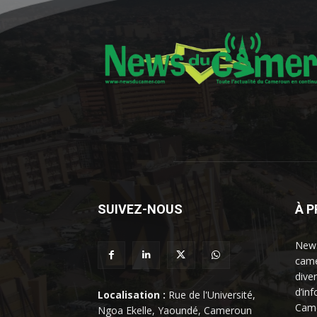
SUIVEZ-NOUS
À 
News
came
dive
d’in
Localisation :
Rue de l'Université,
Came
Ngoa Ekelle, Yaoundé, Cameroun