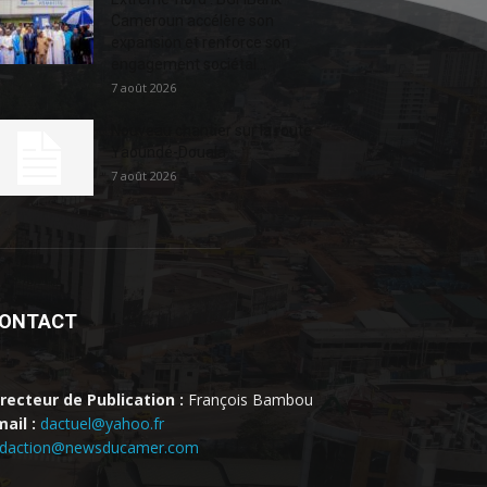
Cameroun accélère son
expansion et renforce son
engagement sociétal...
7 août 2026
Nouveau chantier sur la route
Yaoundé-Douala
7 août 2026
ONTACT
irecteur de Publication :
François Bambou
ail :
dactuel@yahoo.fr
edaction@newsducamer.com