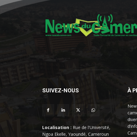
SUIVEZ-NOUS
À 
News
came
dive
d’in
Localisation :
Rue de l'Université,
Came
Ngoa Ekelle, Yaoundé, Cameroun