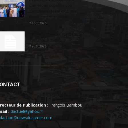
Cameroun accélère son
expansion et renforce son
engagement sociétal...
7 août 2026
Nouveau chantier sur la route
Yaoundé-Douala
7 août 2026
ONTACT
irecteur de Publication :
François Bambou
ail :
dactuel@yahoo.fr
edaction@newsducamer.com