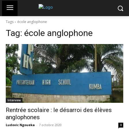
Tags
école anglophone
Tag:
école anglophone
Interview
Rentrée scolaire : le désarroi des élèves
anglophones
Ludovic Ngoueka
-
7 octobre 2020
0