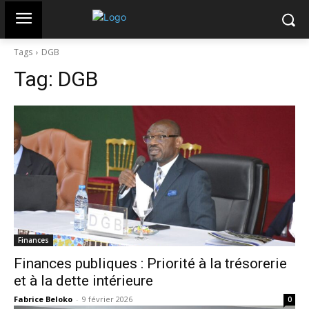
Tags
DGB
Tag:
DGB
Finances
Finances publiques : Priorité à la trésorerie
et à la dette intérieure
Fabrice Beloko
-
9 février 2026
0