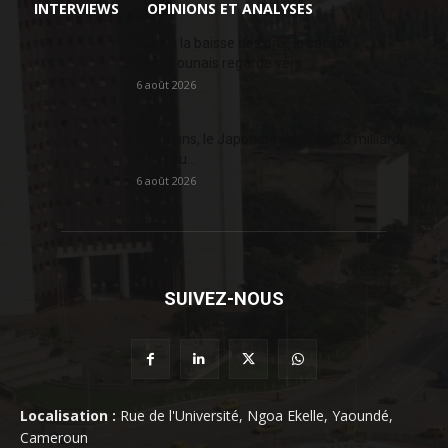
INTERVIEWS
OPINIONS ET ANALYSES
Face à la baisse des prix, le cacao
camerounais regarde vers...
6 août 2026
En 20 ans, le Japon a injecté 363,3 milliards
FCFA au...
6 août 2026
SUIVEZ-NOUS
Localisation :
Rue de l'Université, Ngoa Ekelle, Yaoundé,
Cameroun