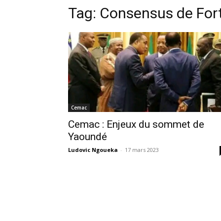
Tag:
Consensus de For
Cemac
Cemac : Enjeux du sommet de
Yaoundé
Ludovic Ngoueka
-
17 mars 2023