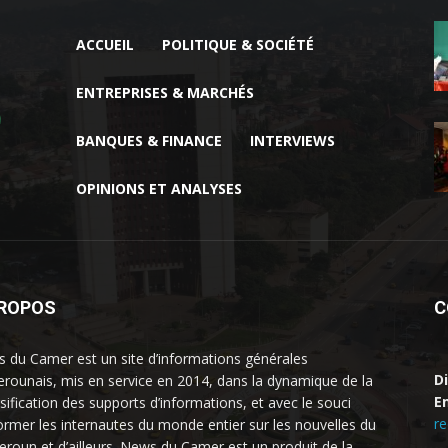
ACCUEIL
POLITIQUE & SOCIÉTÉ
ENTREPRISES & MARCHÉS
BANQUES & FINANCE
INTERVIEWS
OPINIONS ET ANALYSES
PROPOS
C
 du Camer est un site d’informations générales
D
rounais, mis en service en 2014, dans la dynamique de la
Em
rsification des supports d’informations, et avec le souci
r
former les internautes du monde entier sur les nouvelles du
roun et d’ailleurs. News du Camer est un produit de la