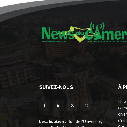
SUIVEZ-NOUS
À 
News
came
dive
d’in
Localisation :
Rue de l'Université,
Came