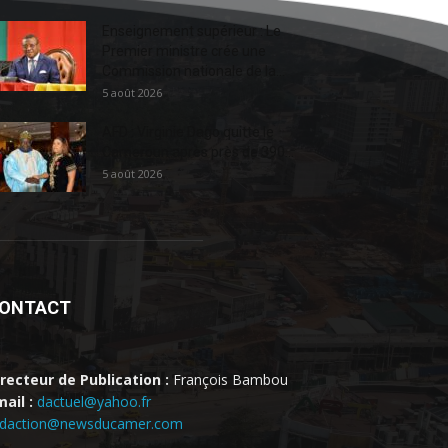
Enseignement supérieur : Le
Premier ministre crée une
Commission nationale de la...
5 août 2026
AFD : Virginie Dago quitte le
Cameroun après près de 390...
5 août 2026
ONTACT
irecteur de Publication :
François Bambou
ail :
dactuel@yahoo.fr
edaction@newsducamer.com