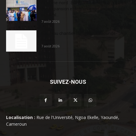
Extrême-nord : BGFIBank Cameroun accélère
son expansion et renforce son engagement
sociétal...
7 août 2026
Nouveau chantier sur la route Yaoundé-
Douala
7 août 2026
SUIVEZ-NOUS
Localisation :
Rue de l'Université, Ngoa Ekelle, Yaoundé,
Cameroun