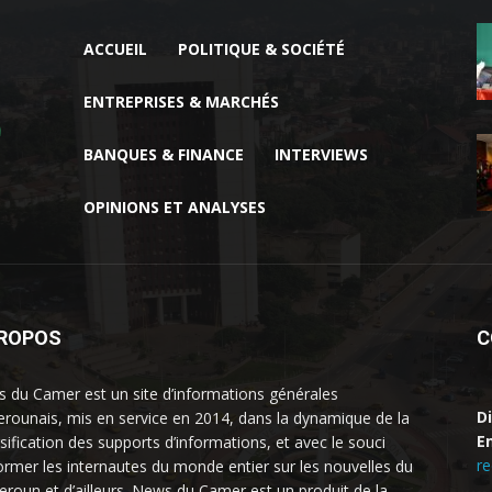
ACCUEIL
POLITIQUE & SOCIÉTÉ
ENTREPRISES & MARCHÉS
BANQUES & FINANCE
INTERVIEWS
OPINIONS ET ANALYSES
PROPOS
C
 du Camer est un site d’informations générales
D
rounais, mis en service en 2014, dans la dynamique de la
Em
rsification des supports d’informations, et avec le souci
r
former les internautes du monde entier sur les nouvelles du
roun et d’ailleurs. News du Camer est un produit de la