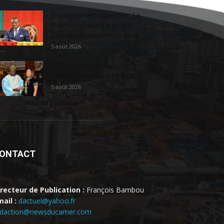
Enseignement supérieur : Le
Premier ministre crée une
Commission nationale de la...
5 août 2026
AFD : Virginie Dago quitte le
Cameroun après près de 390...
5 août 2026
ONTACT
irecteur de Publication :
François Bambou
ail :
dactuel@yahoo.fr
edaction@newsducamer.com