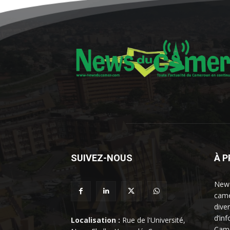
SUIVEZ-NOUS
À 
News
came
dive
d’in
Localisation :
Rue de l'Université,
Came