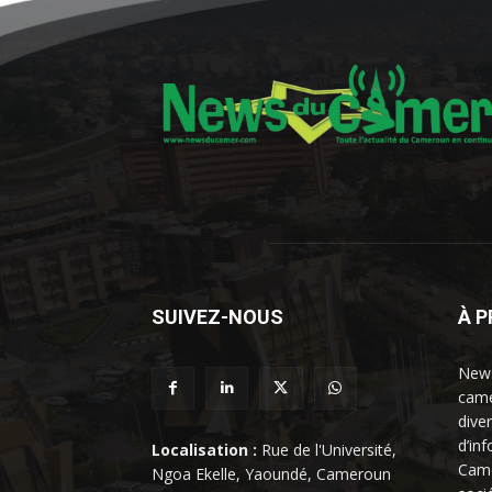
SUIVEZ-NOUS
À 
News
came
dive
d’in
Localisation :
Rue de l'Université,
Came
Ngoa Ekelle, Yaoundé, Cameroun