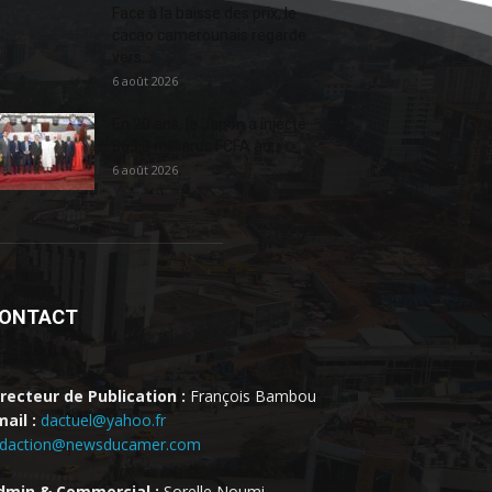
Face à la baisse des prix, le
cacao camerounais regarde
vers...
6 août 2026
En 20 ans, le Japon a injecté
363,3 milliards FCFA au...
6 août 2026
ONTACT
irecteur de Publication :
François Bambou
ail :
dactuel@yahoo.fr
edaction@newsducamer.com
dmin & Commercial :
Sorelle Noumi