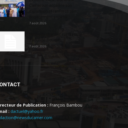
Cameroun accélère son
expansion et renforce son
engagement sociétal...
7 août 2026
Nouveau chantier sur la route
Yaoundé-Douala
7 août 2026
ONTACT
irecteur de Publication :
François Bambou
ail :
dactuel@yahoo.fr
edaction@newsducamer.com