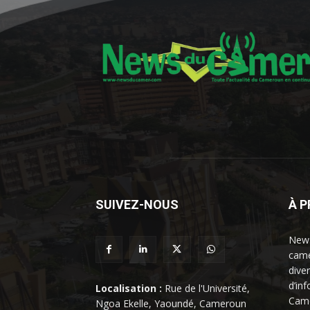
SUIVEZ-NOUS
À 
News
came
dive
d’in
Localisation :
Rue de l'Université,
Came
Ngoa Ekelle, Yaoundé, Cameroun