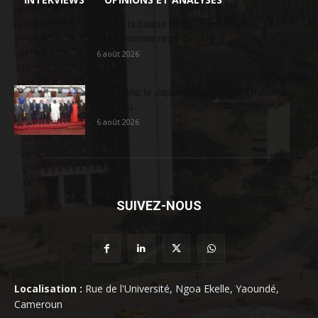
Face à la baisse des prix, le cacao
camerounais regarde vers...
6 août 2026
En 20 ans, le Japon a injecté 363,3 milliards
FCFA au...
6 août 2026
SUIVEZ-NOUS
Localisation :
Rue de l'Université, Ngoa Ekelle, Yaoundé,
Cameroun