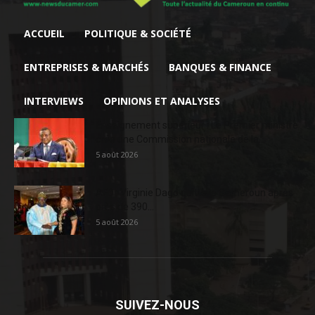
ACCUEIL
POLITIQUE & SOCIÉTÉ
ENTREPRISES & MARCHÉS
BANQUES & FINANCE
INTERVIEWS
OPINIONS ET ANALYSES
Enseignement supérieur : Le Premier ministre
crée une Commission nationale de la...
5 août 2026
AFD : Virginie Dago quitte le Cameroun après
près de 390...
5 août 2026
SUIVEZ-NOUS