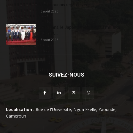
camerounais regarde vers...
6 août 2026
En 20 ans, le Japon a injecté 363,3 milliards
FCFA au...
6 août 2026
SUIVEZ-NOUS
Localisation :
Rue de l'Université, Ngoa Ekelle, Yaoundé,
Cameroun