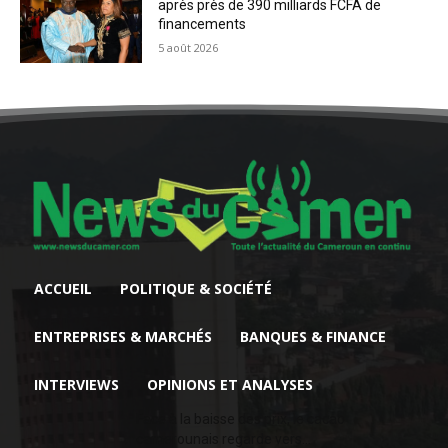
après près de 390 milliards FCFA de
financements
5 août 2026
ACCUEIL
POLITIQUE & SOCIÉTÉ
ENTREPRISES & MARCHÉS
BANQUES & FINANCE
INTERVIEWS
OPINIONS ET ANALYSES
Face à la baisse des prix, le cacao
camerounais regarde vers...