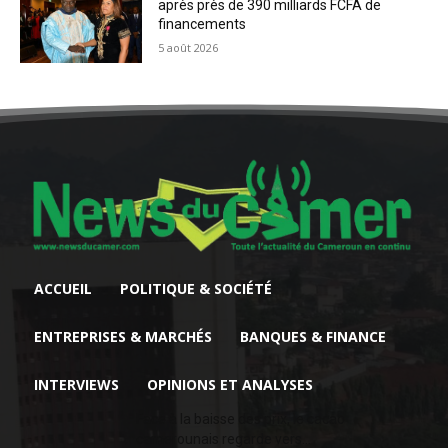
après près de 390 milliards FCFA de
financements
5 août 2026
ACCUEIL
POLITIQUE & SOCIÉTÉ
ENTREPRISES & MARCHÉS
BANQUES & FINANCE
INTERVIEWS
OPINIONS ET ANALYSES
Face à la baisse des prix, le cacao
camerounais regarde vers...