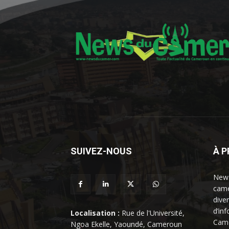
SUIVEZ-NOUS
À 
News
came
dive
d’in
Localisation :
Rue de l'Université,
Came
Ngoa Ekelle, Yaoundé, Cameroun