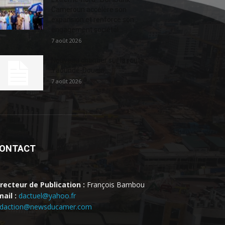
Cameroun accélère son
expansion et renforce son
engagement sociétal...
7 août 2026
Nouveau chantier sur la route
Yaoundé-Douala
7 août 2026
ONTACT
irecteur de Publication :
François Bambou
ail :
dactuel@yahoo.fr
edaction@newsducamer.com