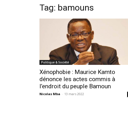
Tag:
bamouns
Politique & Société
Xénophobie : Maurice Kamto
dénonce les actes commis à
l’endroit du peuple Bamoun
Nicolas Mba
-
13 mars 2022