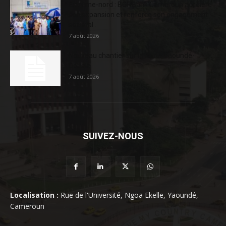
Extrême-nord : BGFIBank Cameroun accélère
son expansion et renforce son engagement
sociétal...
7 août 2026
Nouveau chantier sur la route Yaoundé-
Douala
7 août 2026
SUIVEZ-NOUS
Localisation :
Rue de l'Université, Ngoa Ekelle, Yaoundé,
Cameroun