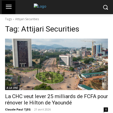
Tags
Attijari Securities
Tag:
Attijari Securities
A LA UNE
La CHC veut lever 25 milliards de FCFA pour
rénover le Hilton de Yaoundé
Claude Paul TJEG
-
21 avril 2026
0