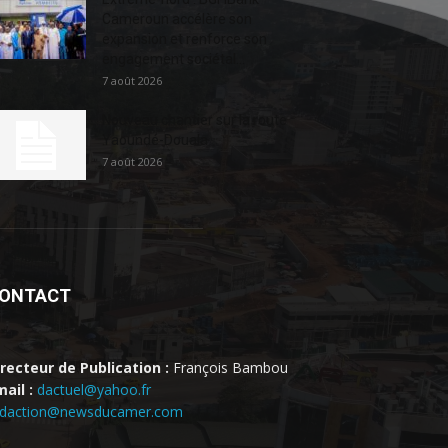
Cameroun accélère son
expansion et renforce son
engagement sociétal...
7 août 2026
Nouveau chantier sur la route
Yaoundé-Douala
7 août 2026
ONTACT
irecteur de Publication :
François Bambou
ail :
dactuel@yahoo.fr
edaction@newsducamer.com