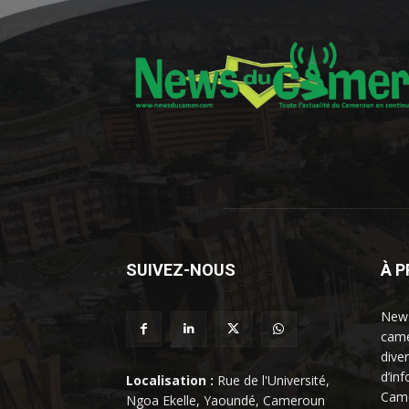
SUIVEZ-NOUS
À 
News
came
dive
d’in
Localisation :
Rue de l'Université,
Came
Ngoa Ekelle, Yaoundé, Cameroun