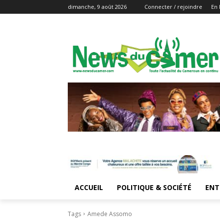
dimanche, 9 août 2026
Connecter / rejoindre
En 
ACCUEIL
POLITIQUE & SOCIÉTÉ
ENT
Tags
Amede Assomo