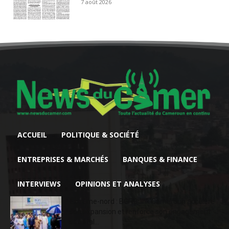
7 août 2026
ACCUEIL
POLITIQUE & SOCIÉTÉ
ENTREPRISES & MARCHÉS
BANQUES & FINANCE
INTERVIEWS
OPINIONS ET ANALYSES
Extrême-nord : BGFIBank Cameroun accélère
son expansion et renforce son engagement
sociétal...