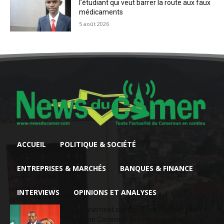
l’étudiant qui veut barrer la route aux faux
médicaments
5 août 2026
ACCUEIL
POLITIQUE & SOCIÉTÉ
ENTREPRISES & MARCHÉS
BANQUES & FINANCE
INTERVIEWS
OPINIONS ET ANALYSES
Enseignement supérieur : Le Premier ministre
crée une Commission nationale de la...