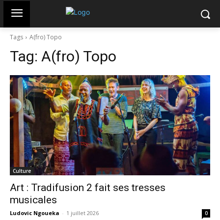
Tags
A(fro) Topo
Tag:
A(fro) Topo
Culture
Art : Tradifusion 2 fait ses tresses
musicales
Ludovic Ngoueka
-
1 juillet 2026
0