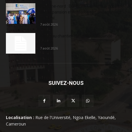
Extrême-nord : BGFIBank Cameroun accélère
son expansion et renforce son engagement
sociétal...
7 août 2026
Nouveau chantier sur la route Yaoundé-
Douala
7 août 2026
SUIVEZ-NOUS
Localisation :
Rue de l'Université, Ngoa Ekelle, Yaoundé,
Cameroun