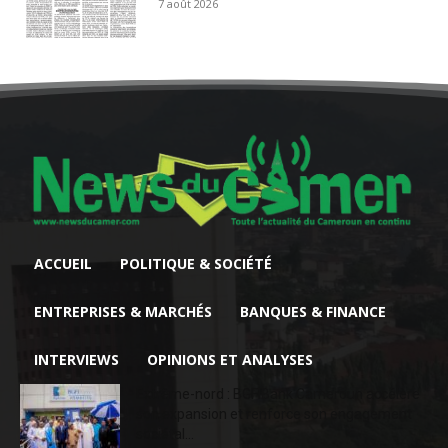
7 août 2026
ACCUEIL
POLITIQUE & SOCIÉTÉ
ENTREPRISES & MARCHÉS
BANQUES & FINANCE
INTERVIEWS
OPINIONS ET ANALYSES
Extrême-nord : BGFIBank Cameroun accélère
son expansion et renforce son engagement
sociétal...