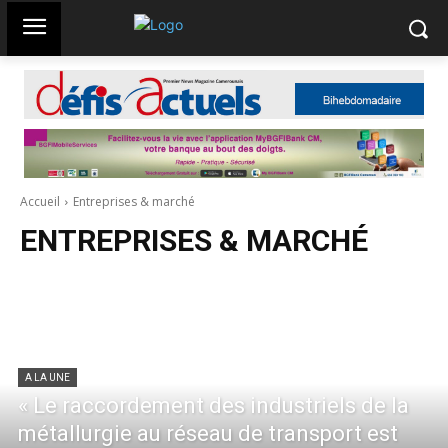
Accueil
Entreprises & marché
ENTREPRISES & MARCHÉ
A LA UNE
« Le raccordement des industriels de la
métallurgie au réseau de transport est