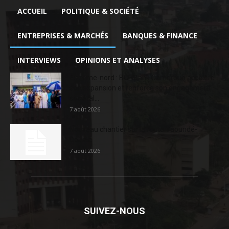
ACCUEIL
POLITIQUE & SOCIÉTÉ
ENTREPRISES & MARCHÉS
BANQUES & FINANCE
INTERVIEWS
OPINIONS ET ANALYSES
Extrême-nord : BGFIBank Cameroun accélère
son expansion et renforce son engagement
sociétal...
7 août 2026
Nouveau chantier sur la route Yaoundé-
Douala
7 août 2026
SUIVEZ-NOUS