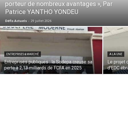
porteur de nombreux avantages », Par
Patrice YANTHO YONDEU
Défis Actuels
-
29 juillet 2026
ENTREPRISES & MARCHÉ
A LA UNE
Entreprises publiques : la Sodepa creuse sa
Le projet 
perte à 2,13 milliards de FCFA en 2025
d’EDC ébr