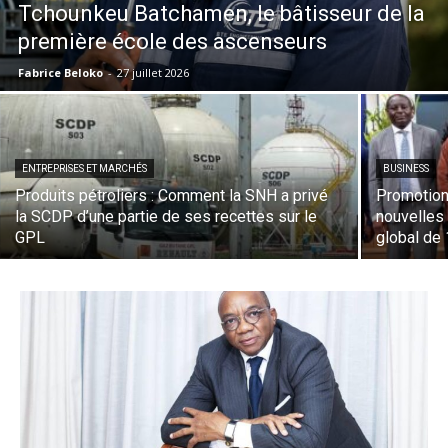
Tchounkeu Batchamen, le bâtisseur de la
première école des ascenseurs
Fabrice Beloko
-
27 juillet 2026
ENTREPRISES ET MARCHÉS
BUSINESS
Produits pétroliers : Comment la SNH a privé
Promotion
la SCDP d’une partie de ses recettes sur le
nouvelles
GPL
global de