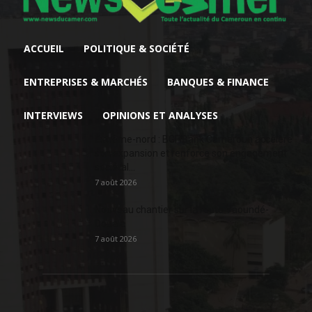
ACCUEIL
POLITIQUE & SOCIÉTÉ
ENTREPRISES & MARCHÉS
BANQUES & FINANCE
INTERVIEWS
OPINIONS ET ANALYSES
Extrême-nord : BGFIBank Cameroun accélère
son expansion et renforce son engagement
sociétal...
7 août 2026
Nouveau chantier sur la route Yaoundé-
Douala
7 août 2026