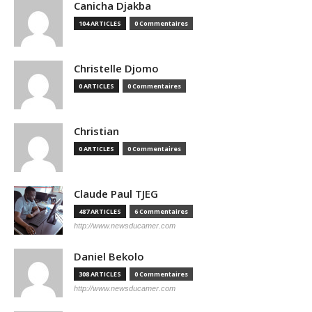
Canicha Djakba
104 ARTICLES
0 Commentaires
Christelle Djomo
0 ARTICLES
0 Commentaires
Christian
0 ARTICLES
0 Commentaires
Claude Paul TJEG
487 ARTICLES
6 Commentaires
http://www.newsducamer.com
Daniel Bekolo
308 ARTICLES
0 Commentaires
http://www.newsducamer.com