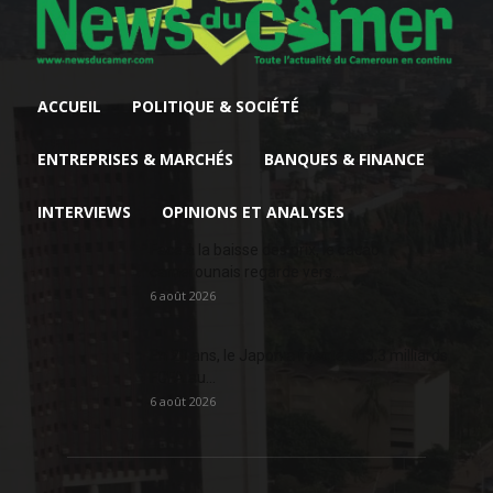
ACCUEIL
POLITIQUE & SOCIÉTÉ
ENTREPRISES & MARCHÉS
BANQUES & FINANCE
INTERVIEWS
OPINIONS ET ANALYSES
Face à la baisse des prix, le cacao
camerounais regarde vers...
6 août 2026
En 20 ans, le Japon a injecté 363,3 milliards
FCFA au...
6 août 2026