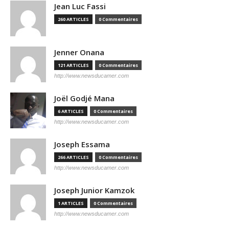
Jean Luc Fassi
260 ARTICLES
0 Commentaires
Jenner Onana
121 ARTICLES
0 Commentaires
http://www.newsducamer.com
Joël Godjé Mana
6 ARTICLES
0 Commentaires
http://www.newsducamer.com
Joseph Essama
266 ARTICLES
0 Commentaires
http://www.newsducamer.com
Joseph Junior Kamzok
1 ARTICLES
0 Commentaires
http://www.newsducamer.com